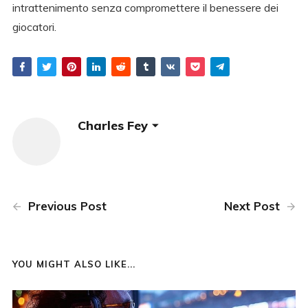
intrattenimento senza compromettere il benessere dei
giocatori.
Charles Fey
Previous Post
Next Post
YOU MIGHT ALSO LIKE...