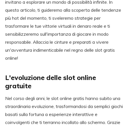
invitano a esplorare un mondo di possibilità infinite. In
questo articolo, ti guideremo alla scoperta delle tendenze
più hot del momento, ti sveleremo strategie per
trasformare le tue vittorie virtuali in denaro reale e ti
sensibilizzeremo sull'importanza di giocare in modo
responsabile. Allaccia le cinture e preparati a vivere
un'avventura indimenticabile nel regno delle slot gratis
online!
L'evoluzione delle slot online
gratuite
Nel corso degli anni, le slot online gratis hanno subito una
straordinaria evoluzione, trasformandosi da semplici giochi
basati sulla fortuna a esperienze interattive e
coinvolgenti che ti terranno incollato allo schermo. Grazie