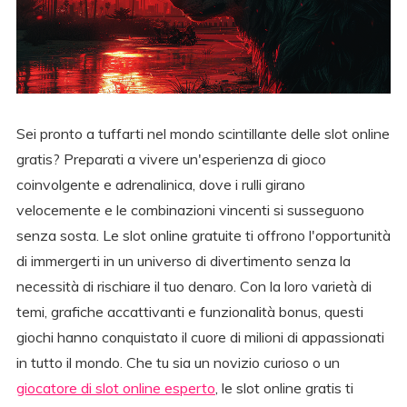
Sei pronto a tuffarti nel mondo scintillante delle slot online
gratis? Preparati a vivere un'esperienza di gioco
coinvolgente e adrenalinica, dove i rulli girano
velocemente e le combinazioni vincenti si susseguono
senza sosta. Le slot online gratuite ti offrono l'opportunità
di immergerti in un universo di divertimento senza la
necessità di rischiare il tuo denaro. Con la loro varietà di
temi, grafiche accattivanti e funzionalità bonus, questi
giochi hanno conquistato il cuore di milioni di appassionati
in tutto il mondo. Che tu sia un novizio curioso o un
giocatore di slot online esperto
, le slot online gratis ti