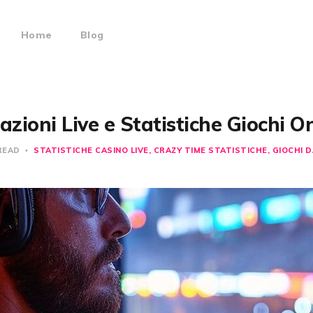
Home
Blog
azioni Live e Statistiche Giochi O
 READ
STATISTICHE CASINO LIVE
CRAZY TIME STATISTICHE
GIOCHI D