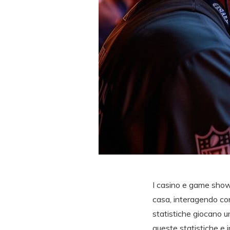
I casino e game show
casa, interagendo con 
statistiche giocano un
queste statistiche e i