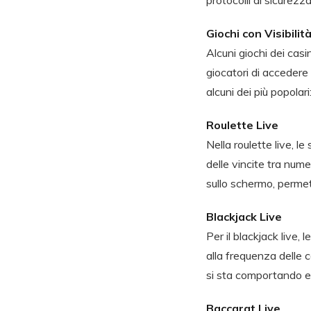
protocolli di sicurezz
Giochi con Visibilit
Alcuni giochi dei casi
giocatori di accedere
alcuni dei più popolari
Roulette Live
Nella roulette live, l
delle vincite tra nume
sullo schermo, permet
Blackjack Live
Per il blackjack live, 
alla frequenza delle c
si sta comportando e 
Baccarat Live