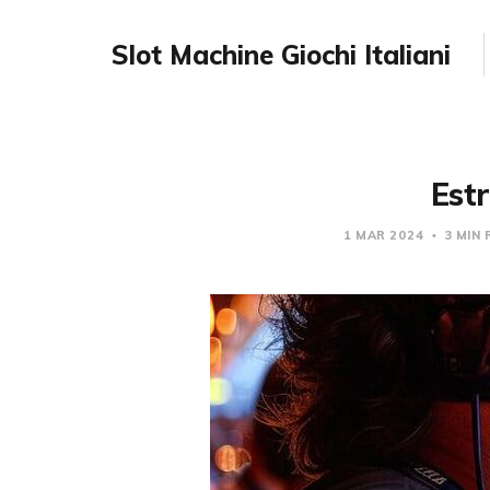
Slot Machine Giochi Italiani
Estr
1 MAR 2024
3 MIN