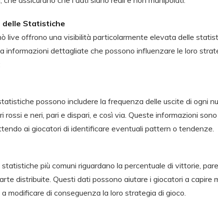
a, che assicurano che i dati siano reali e non manipolati.
à delle Statistiche
nò live offrono una visibilità particolarmente elevata delle stati
 a informazioni dettagliate che possono influenzare le loro strat
:
e statistiche possono includere la frequenza delle uscite di ogni n
ri rossi e neri, pari e dispari, e così via. Queste informazioni so
tendo ai giocatori di identificare eventuali pattern o tendenze.
le statistiche più comuni riguardano la percentuale di vittorie, pare
arte distribuite. Questi dati possono aiutare i giocatori a capir
a modificare di conseguenza la loro strategia di gioco.