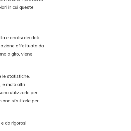
lari in cui queste
a e analisi dei dati.
i azione effettuata da
ano o giro, viene
 le statistiche.
 e molti altri
ono utilizzarle per
ssono sfruttarle per
e da rigorosi