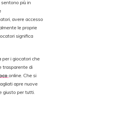
 sentono più in
e
catori, avere accesso
ialmente le proprie
ocatori significa
 per i giocatori che
e trasparente di
ioco
online. Che si
tagliati apre nuove
 giusto per tutti.